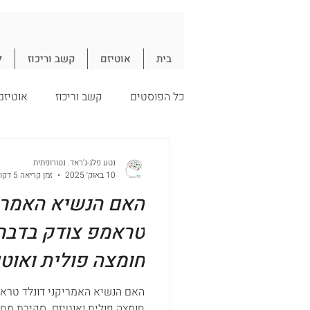
בית
אוטיזם
קשב וריכוז
ל
כל הפוסטים
קשב וריכוז
אוטיזם
עיכול
חיסון
תזונה
נ
נטע פלג-ג'ראד. נטורופתית
10 באוק׳ 2025
זמן קריאה 5 דקות
האם הנשיא האמריק
חיסונים
טראמפ צודק בדברי
חומצה פולית ואוטי
האם הנשיא האמריקני דונלד טראמפ
חומצה פולית ואוטיזם. סקירת מח