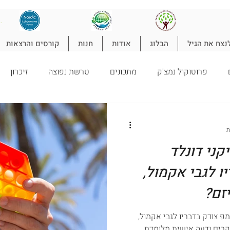
להת
נצח את הגיל
הבלוג
אודות
חנות
קורסים והרצאות
פרוטוקול נמצ'ק
מתכונים
טרשת נפוצה
זיכרון
טורופתיה
ילדים
ניקוי רעלים
ספורט
הרזיה
ל
ני דונלד
ו לגבי אקמול,
זם?
 צודק בדבריו לגבי אקמול,
קרים ודעה אישית מלומדת