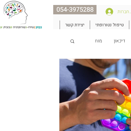
054-3975288
חברות
טיפול נטורופתי
יצירת קשר
דיכאון
מוח
נצח את הגיל