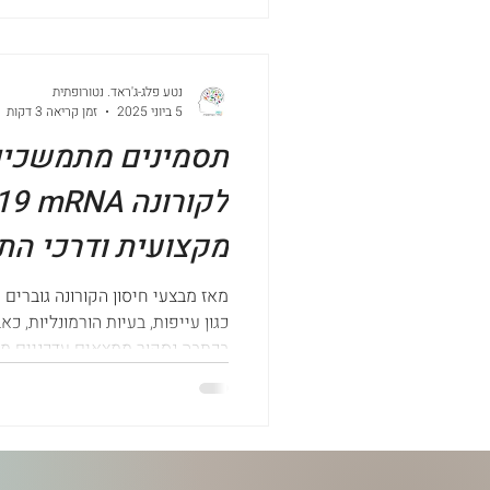
נטע פלג-ג'ראד. נטורופתית
5 ביוני 2025
זמן קריאה 3 דקות
תסמינים מתמשכים
מקצועית ודרכי הת
מאז מבצעי חיסון הקורונה גוברים
כגון עייפות, בעיות הורמונליות, כא
בכתבה נסקור ממצאים עדכניים מהס
אפשריים, ונדון בדרכי התמודדות 
תוך התייחסות לכלים תזונתיים, ת