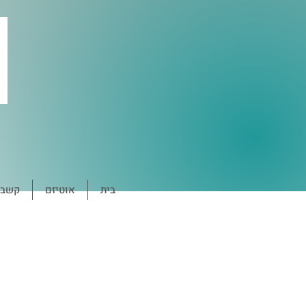
בית
אוטיזם
קשב ו