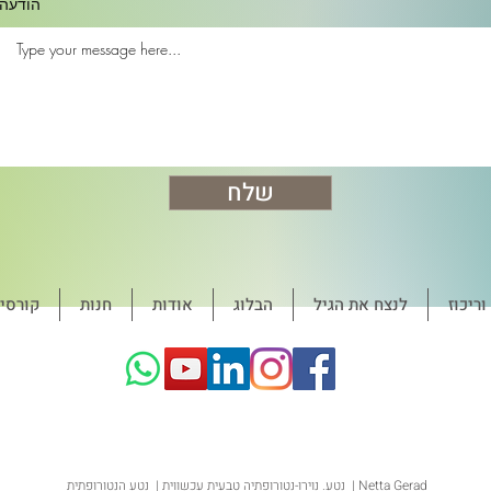
הודעה
שלח
ריכוז
לנצח את הגיל
הבלוג
אודות
חנות
קורסי
נטע. נוירו-נטורופתיה טבעית עכשווית | נטע הנטורופתית | Netta Gerad