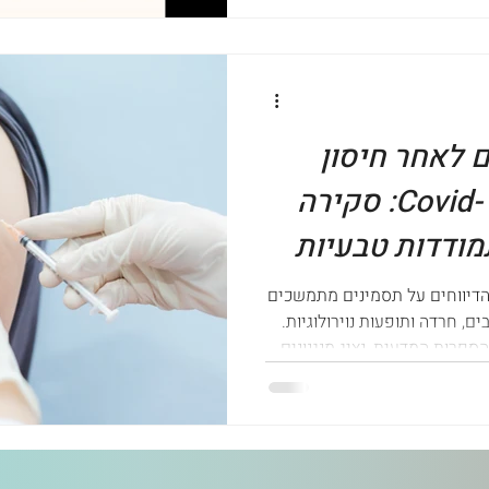
 לאחר חיסון
לקורונה Covid-19 mRNA: סקירה
מודדות טבעיות
 הדיווחים על תסמינים מתמשכים
בים, חרדה ותופעות נוירולוגיות.
פרות המדעית, נציג מנגנונים
טבעיות לשיקום מערכות הגוף –
וספים, והפחתת עומסים.