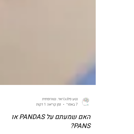
נטע פלג-ג'ראד. נטורופתית
7 באפר׳
זמן קריאה 1 דקות