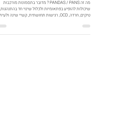
האם שמעתם על PANDAS או
PANS?
מה זה PANDAS / PANS ? מדובר בתסמונות מורכבות
שיכולות להופיע בפתאומיות ולכלול שינוי חד בהתנהגות,
טיקים, חרדה, OCD, רגישות תחושתית, קשיי שינה ולעי
גם ירידה בתפקוד. אצל חלק מהילדים התמונה עשויה לכל
גם חפיפה מסוימת עם תסמינים המוכרים בילדים על הר
האוטיסטי - אך חשוב להבין שלא מדובר באותה אבחנה.