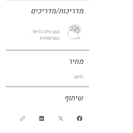
מדריכות/מדריכים
נטע פלג-ג'ראד.
נטורופתית
מחיר
חינם
שיתוף