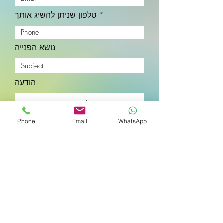
טלפון שניתן להשיג אותך
נושא הפנייה
הודעה
Phone
Email
WhatsApp
שלח
נטע. נוירו-נטורופתיה טבעית עכשווית | נטע