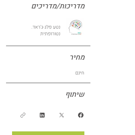
מדריכות/מדריכים
נטע פלג-ג'ראד.
נטורופתית
מחיר
חינם
שיתוף