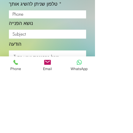
טלפון שניתן להשיג אותך
נושא הפנייה
הודעה
Phone
Email
WhatsApp
שלח
נטע. נוירו-נטורופתיה טבעית עכשווית | נטע