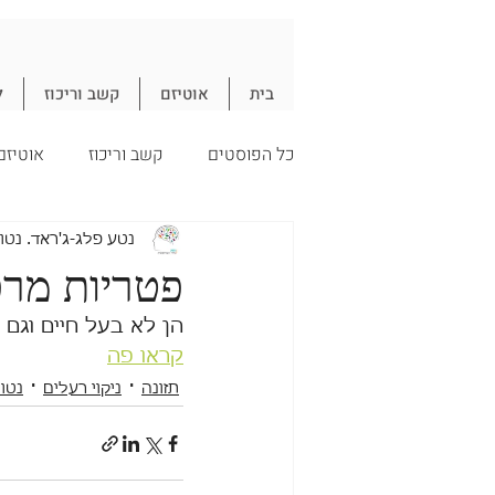
בית
אוטיזם
קשב וריכוז
ל
כל הפוסטים
קשב וריכוז
אוטיזם
עיכול
חיסון
תזונה
נ
נטע פלג-ג'ראד. נטו
פטריות מר
הן לא בעל חיים וגם 
חיסונים
קראו פה
תזונה
ניקוי רעלים
נטו