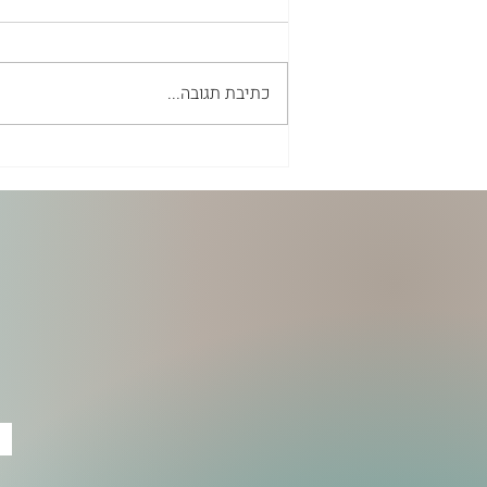
כתיבת תגובה...
אבץ-אל-קרנוזין - לא “עוד תוסף
אבץ”, אלא תמיכה ממוקדת
בריריות