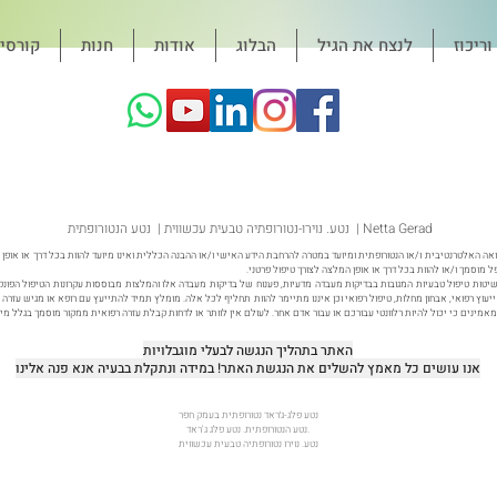
ריכוז
לנצח את הגיל
הבלוג
אודות
חנות
קורסי
נטע. נוירו-נטורופתיה טבעית עכשווית | נטע הנטורופתית | Netta Gerad
ה האלטרנטיבית ו/או הנטורופתית ומיועד במטרה להרחבת הידע האישי ו/או ההבנה הכללית ואינו מיועד להוות בכל דרך או אופן ת
ל מוסמך ו/או להוות בכל דרך או אופן המלצה לצורך טיפול פרטני.
יטות טיפול טבעיות המגובות בבדיקות מעבדה מדעיות, פענוח של בדיקות מעבדה אלו והמלצות מבוססות עקרונות הטיפול הפונקצ
ה ייעוץ רפואי, אבחון מחלות, טיפול רפואי וכן איננו מתיימר להוות תחליף לכל אלה. מומלץ תמיד להתייעץ עם רופא או מגיש עז
מינים כי יכול להיות רלוונטי עבורכם או עבור אדם אחר. לעולם אין לוותר או לדחות קבלת עזרה רפואית ממקור מוסמך בגלל מ
האתר בתהליך הנגשה לבעלי מוגבלויות
אנו עושים כל מאמץ להשלים את הנגשת האתר! במידה ונתקלת בבעיה אנא פנה אלינו
נטע פלג-ג׳ראד נטורופתית בעמק חפר
נטע הנטורופתית. נטע פלג ג'ראד.
נטע. נוירו נטורופתיה טבעית עכשווית