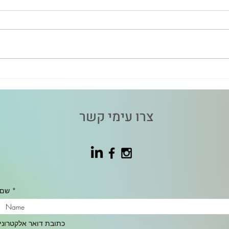
האם שמעתם על PANDAS או
רגע אי
PANS?
משתנ
צרו עימי קשר
שם
כתובת דואר אלקטרוני