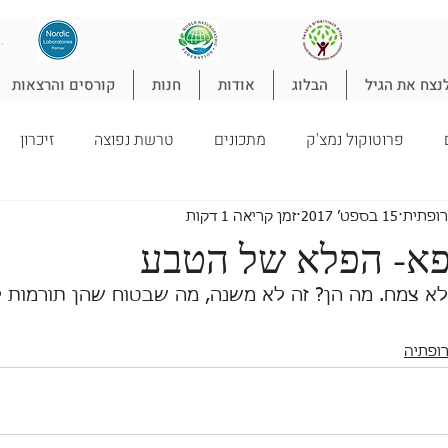
להת
נצח את הגיל
הבלוג
אודות
חנות
קורסים והרצאות
פרוטוקול נמצ'ק
מתכונים
טרשת נפוצה
זיכרון
טורופתיה
ילדים
ניקוי רעלים
ספורט
הרזיה
ל
רופתית
15 בספט׳ 2017
זמן קריאה 1 דקות
פא- הפלא של הטבע
לא צמח. מה הן? זה לא משנה, מה שבטוח שהן תורמות לב
רופתיה