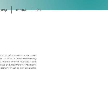
בית
אוטיזם
קשב ו
האמור באתר זה הינו בהתאם לעקרונות הרפוא
קונבנציונלי ו/או לטיפול המבוצע על ידי מטפ
נטע פלג-ג'ראד הינה נטורופתית המתמחה בש
הינו מידע כללי, לצרכי העשרה, ואינו מהוו
שנלקח מאתר זה או כל מצב רפואי שהנכם מא