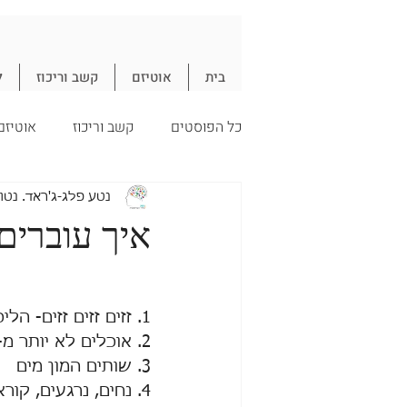
בית
אוטיזם
קשב וריכוז
ל
כל הפוסטים
קשב וריכוז
אוטיזם
עיכול
חיסון
תזונה
נ
נטע פלג-ג'ראד. נטו
איך עוברים
חיסונים
1. זזים זזים זזים- הליכה, ריצה , פינוי כלי האוכל, עזרה למארחת... 
2. אוכלים לא יותר מ-3 מאכלים בארוחה 
3. שותים המון מים 
4. נחים, נרגעים, קוראים שבועונים וספרים. 