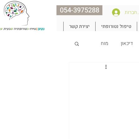
054-3975288
חברות
טיפול נטורופתי
יצירת קשר
דיכאון
מוח
נצח את הגיל