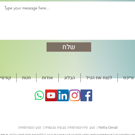
שלח
ריכוז
לנצח את הגיל
הבלוג
אודות
חנות
קורסי
נטע. נוירו-נטורופתיה טבעית עכשווית | נטע הנטורופתית | Netta Gerad
ה האלטרנטיבית ו/או הנטורופתית ומיועד במטרה להרחבת הידע האישי ו/או ההבנה הכללית ואינו מיועד להוות בכל דרך או אופן ת