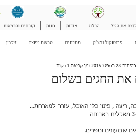
להת
נצח את הגיל
הבלוג
אודות
חנות
קורסים והרצאות
פרוטוקול נמצ'ק
מתכונים
טרשת נפוצה
זיכרון
טורופתיה
ילדים
ניקוי רעלים
ספורט
הרזיה
ל
רופתית
28 בספט׳ 2015
זמן קריאה 1 דקות
 את החגים בשלום