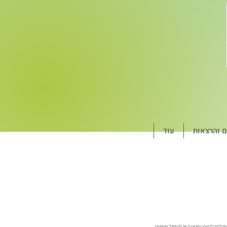
ם והרצאות
עוד
חליף לייעוץ רפואי ו/או לטיפול תרופתי