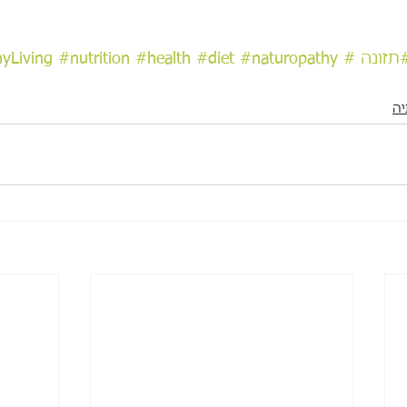
תזונה
#naturopathy
#diet
#health
#nutrition
yLiving
יה