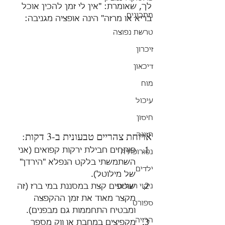
לך, שאומרת: "אין לי זמן להכין אוכל 
מתכונים
בריא או מרזה" הינה אופציה מגניבה: 
טרשת נפוצה
זיכרון
דיכאון
מוח
עיכול
חיסון
ארוחת צהריים טבעונית ב-3 דקות: 
תזונה
פותחים חבילת ירקות קפואים (אני 
נטורופתיה
השתמשתי בלקט הנפלא "הירדן" 
ילדים
של מילוטל).  
שוטפים קצת במסננת במי ברז (זה 
ניקוי רעלים
מקצר מאוד את זמן ההקפצה 
ספורט
ומבטיח התחממות גם מבפנים).  
הרזיה
מקפיצים במחבת או ווק מספר 