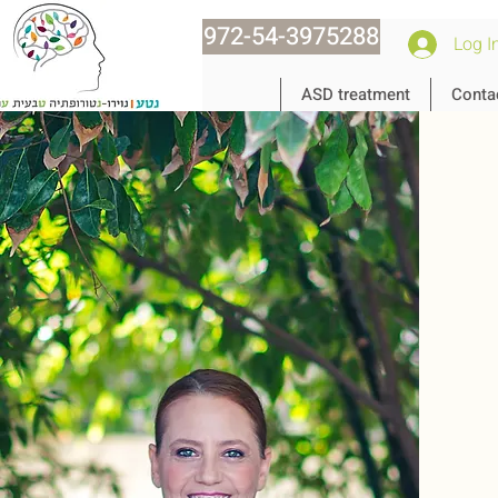
972-54-3975288
Log I
ASD treatment
Conta