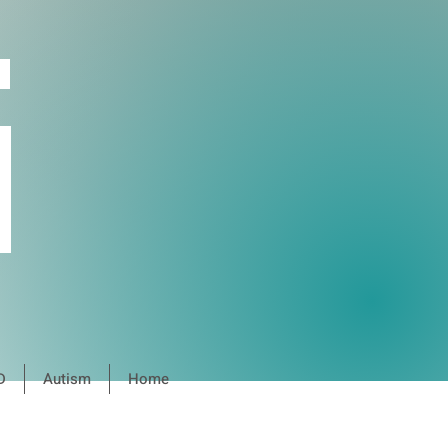
D
Autism
Home