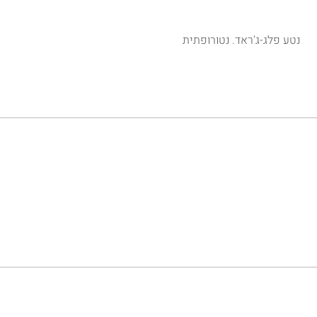
נטע פלג-ג'ראד. נטורופתית