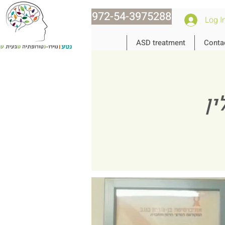
972-54-3975288
Log I
ASD treatment
Conta
ין