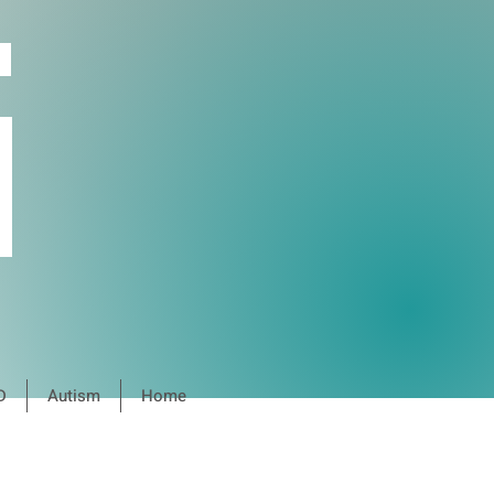
D
Autism
Home