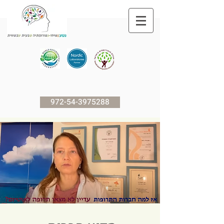
972-54-3975288