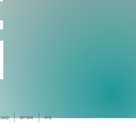
בית
אוטיזם
קשב ו