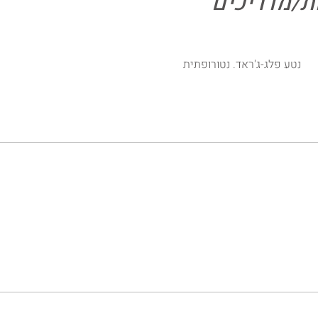
ת/מדריכים
נטע פלג-ג'ראד. נטורופתית