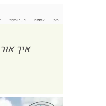
בית
אוטיזם
קשב וריכוז
ל
איך אור