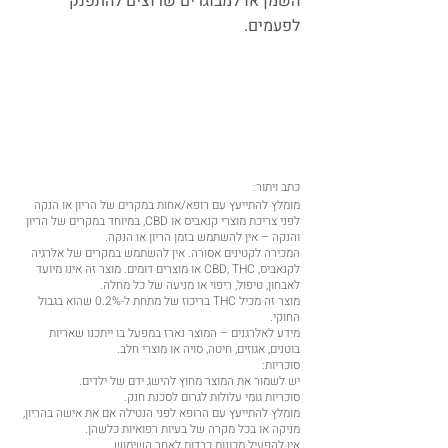
השמן או למבוגרים שרוצים להתפנק
לפעמים.
כתב ויתור:
מומלץ להתייעץ עם רופא/אחות במקרים של הריון או הנקה
לפני צריכת מוצרי קנאביס או CBD, במיוחד במקרים של הריון
והנקה – אין להשתמש בזמן הריון או הנקה.
המכירה לקטינים אסורה. אין להשתמש במקרים של אלרגיה
לקנאביס, CBD, THC או מוצרים דומים. מוצר זה אינו מיועד
לאבחון, טיפול, ריפוי או מניעה של כל מחלה.
מוצר זה מכיל THC בריכוז של מתחת ל-0.2% שהוא בגבול
החוקי.
מידע לאלרגנים – המוצר נארז במפעל בו ייתכנו שאריות
בוטנים, אגוזים, חיטה, סויה או מוצרי חלב.
סוכריות:
יש לשמור את המוצר מחוץ להישג ידם של ילדים.
סוכריות גומי עלולות לגרום לסכנת חנק.
מומלץ להתייעץ עם הרופא לפני הנטילה אם את אישה בהריון,
מניקה או בכל מקרה של בעיות רפואיות כלשהן.
אין להפעיל מכונות כבדות לאחר השימוש.