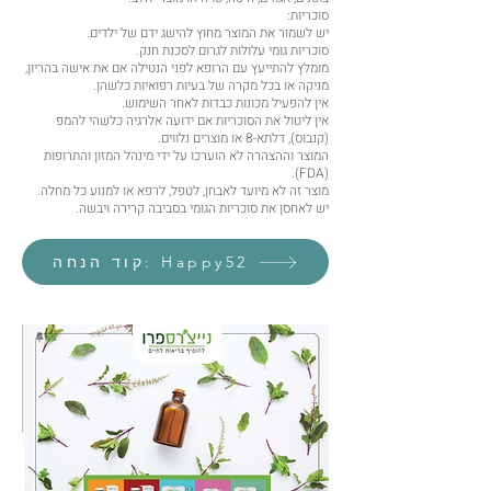
סוכריות:
יש לשמור את המוצר מחוץ להישג ידם של ילדים.
סוכריות גומי עלולות לגרום לסכנת חנק.
מומלץ להתייעץ עם הרופא לפני הנטילה אם את אישה בהריון,
מניקה או בכל מקרה של בעיות רפואיות כלשהן.
אין להפעיל מכונות כבדות לאחר השימוש.
אין ליטול את הסוכריות אם ידועה אלרגיה כלשהי להמפ
(קנבוס), דלתא-8 או מוצרים נלווים.
המוצר וההצהרה לא הוערכו על ידי מינהל המזון והתרופות
(FDA).
מוצר זה לא מיועד לאבחן, לטפל, לרפא או למנוע כל מחלה.
יש לאחסן את סוכריות הגומי בסביבה קרירה ויבשה.
קוד הנחה: Happy52