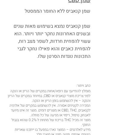
שמן CBD
שמן קנאביס ללא החומר הממסטל
שמן קנאביס נמצא בשימוש מאות שנים
ובשנים האחרונות נחקר יותר ויותר. הוא
עשוי להפחית חרדות, לשפר מצב רוח,
להפחית כאבים והוא פאילו נחקר לגבי
התכונות נוגדות הסרטן שלו.
כתב ויתור:
מומלץ להתייעץ עם רופא/אחות במקרים של הריון או הנקה
לפני צריכת מוצרי קנאביס או CBD, במיוחד במקרים של הריון
והנקה – אין להשתמש בזמן הריון או הנקה.
המכירה לקטינים אסורה. אין להשתמש במקרים של אלרגיה
לקנאביס, CBD, THC או מוצרים דומים. מוצר זה אינו מיועד
לאבחון, טיפול, ריפוי או מניעה של כל מחלה.
מוצר זה מכיל THC בריכוז של מתחת ל-0.2% שהוא בגבול
החוקי.
מידע לאלרגנים – המוצר נארז במפעל בו ייתכנו שאריות
בוטנים, אגוזים, חיטה, סויה או מוצרי חלב.