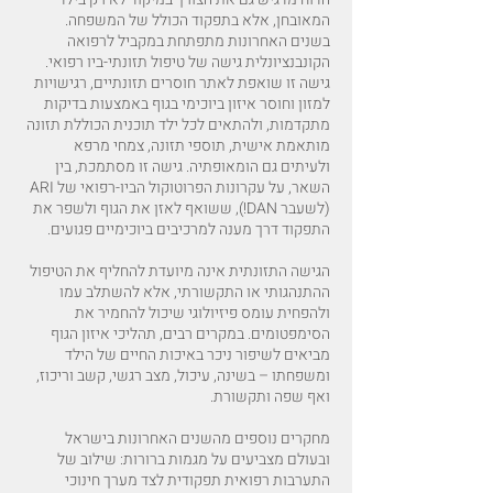
המאובחן, אלא בתפקוד הכולל של המשפחה.
בשנים האחרונות מתפתחת במקביל לרפואה
הקונבנציונלית גישה של טיפול תזונתי-ביו רפואי.
גישה זו שואפת לאתר חוסרים תזונתיים, רגישויות
למזון וחוסר איזון ביוכימי בגוף באמצעות בדיקות
מתקדמות, ולהתאים לכל ילד תוכנית הכוללת תזונה
מותאמת אישית, תוספי תזונה, צמחי מרפא
ולעיתים גם הומאופתיה. גישה זו מסתמכת, בין
השאר, על עקרונות הפרוטוקול הביו-רפואי של ARI
(לשעבר DAN!), ששואף לאזן את הגוף ולשפר את
התפקוד דרך מענה למרכיבים ביוכימיים פגועים.
הגישה התזונתית אינה מיועדת להחליף את הטיפול
ההתנהגותי או התקשורתי, אלא להשתלב עמו
ולהפחית עומס פיזיולוגי שיכול להחמיר את
הסימפטומים. במקרים רבים, תהליכי איזון הגוף
מביאים לשיפור ניכר באיכות החיים של הילד
ומשפחתו – בשינה, עיכול, מצב רגשי, קשב וריכוז,
ואף שפה ותקשורת.
מחקרים נוספים מהשנים האחרונות בישראל
ובעולם מצביעים על מגמות ברורות: שילוב של
התערבות רפואית תפקודית לצד מערך חינוכי