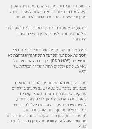
דפוסים חוזרים ונשנים של התנהגות, תחומי עניין
ופעילות, כגון דיבור חזרתי, הצמדות לשגרה, תחומי
עניין מצומצמים ותגובות חושיות לא טיפוסיות.
בנוסף, התסמינים חייבים להופיע בשלבים מוקדמים
של ההתפתחות, ולפגוע באופן ממשי בתפקוד
היומיומי.
בעבר אובחנו תתי-סוגים שונים של אוטיזם, כולל
תסמונת אספרגר והפרעה התפתחותית נרחבת לא
ספציפית (PDD-NOS),
אך בגרסה הנוכחית של
DSM-5 כולם נכללים תחת ההגדרה הכוללת של
ASD.
מעבר להבטים ההתנהגותיים, מחקרים מדעיים
מצביעים על כך של-ASD יש גם רקעים ביולוגיים
עמוקים. לצד גורמים גנטיים, נמצאו קשרים
להפרעות במערכת החיסון, לדלקתיות כרונית,
לבעיות עיכול, תפקוד מיטוכונדריאלי לקוי, קושי
בניקוי רעלים מהגוף ועוד. הפרעות נלוות
(קומורבידיות) כגון חרדות, קשיי שינה, בעיות בעיבוד
תחושתי ואפילפסיה שכיחות אף הן בקרב ילדים עם
ASD.