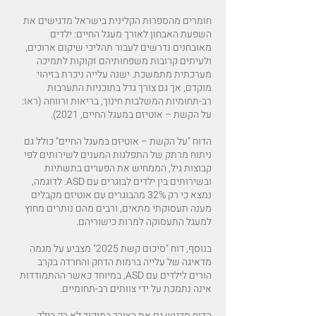
חומרים מהספרות הקלינית בישראל מדגישים את
השפעת האבחון לאורך מעגל החיים: ילדים
מאובחנים נדרשים לעבור תהליכי שיקום ארוכים,
ולעיתים קרובות משפחותיהם זקוקות לתמיכה
מערכתית מתמשכת. ישנה עלייה ניכרת בזיהוי
מוקדם, אך גם צורך גדל בתוכניות התערבות
רב-תחומיות המשלבות חינוך, בריאות ורווחה (ראו:
על הקשת – אוטיזם במעגל החיים, 2021).
הדוח "על הקשת – אוטיזם במעגל החיים" כולל גם
ניתוח מרתק של התפלגות המענים לשירותים לפי
קבוצות גיל, הממחיש את הפערים בתשתיות
ובשירותים בין ילדים לבוגרים עם ASD. לדוגמה,
נמצא כי רק 32% מהבוגרים עם אוטיזם מקבלים
מענה תעסוקתי מתאים, ורבים מהם נותרים מחוץ
למעגל התעסוקה למרות כישוריהם.
בנוסף, דוח "סיכום קשת 2025" מצביע על מגמה
מדאיגה של עלייה ברמות הדחק והחרדה בקרב
הורים לילדים עם ASD, במיוחד כאשר ההתמודדות
אינה נתמכת על ידי צוותים רב-תחומיים.
הדוח מדגיש גם את הצורך במיקוד לא רק בילד