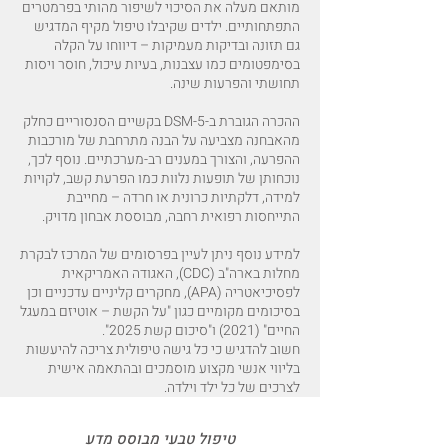
מותאם מעלה את הסיכוי לשיפור מהותי בפרמטרים
התפתחותיים. ילדים שקיבלו טיפול מקיף המדגיש
גם תזונה ובדיקות מעמיקות – דיווחו על הקלה
בסימפטומים כמו עצבנות, בעיות עיכול, חוסר ויסות
תחושתי והפרעות שינה.
ההכרה הגוברת ב-DSM-5 בקשיים הסנסוריים כחלק
מהאבחנה מצביעה על הבנה מתרחבת של מורכבות
ההפרעה, והצורך במענים רב-מערכתיים. נוסף לכך,
נוכחותן של תופעות נלוות כמו הפרעת קשב, לקויות
למידה, דלקתיות כרונית או חרדה – מחייבת
התייחסות רפואית רחבה, מבוססת אבחון מדויק.
למידע נוסף ניתן לעיין בפרסומים של המרכז לבקרת
מחלות בארה"ב (CDC), האגודה האמריקאית
לפסיכיאטריה (APA), מחקרים קליניים עדכניים וכן
בסיכומים מקומיים כגון "על הקשת – אוטיזם במעגל
החיים" (2021) ו"סיכום קשת 2025".
חשוב להדגיש כי כל גישה טיפולית צריכה להיעשות
בליווי אנשי מקצוע מוסמכים ובהתאמה אישית
לצרכים של כל ילד וילדה.
טיפול טבעי מבוסס מדע