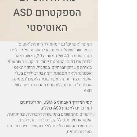
​ASD הספקטרום
האוטיסטי
המונח "אוטיזם" נגזר מהמילה היוונית "אוטוס"
שפירושה "עצמי". הוא נטבע לראשונה על ידי ליאו
קנר בשנות ה-40 של המאה ה-20, כאשר תיאר
ילדים עם דפוסי התנהגות ייחודיים וקושי משמעותי
ביצירת קשרים חברתיים. במקביל, החוקר האנס
אספרגר תיאר תסמונת דומה בקרב ילדים בעלי
אינטליגנציה תקינה, אשר כונתה לימים "תסמונת
אספרגר" וכיום נכללת תחת ההגדרה הרחבה של
ASD.
לפי המדריך האבחוני DSM-5, הקריטריונים
המרכזיים לאבחון ASD כוללים:
ליקויים מתמשכים בתקשורת החברתית ובהתנהגות
אינטראקטיבית, כולל קשיים בהדדיות רגשית,
שימוש בתקשורת לא מילולית וקושי ביצירת ושימור
מערכות יחסים.