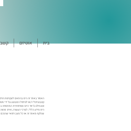
בית
אוטיזם
קשב ו
האמור באתר זה הינו בהתאם לעקרונות הרפוא
קונבנציונלי ו/או לטיפול המבוצע על ידי מטפ
נטע פלג-ג'ראד הינה נטורופתית המתמחה בש
הינו מידע כללי, לצרכי העשרה, ואינו מהוו
שנלקח מאתר זה או כל מצב רפואי שהנכם מא