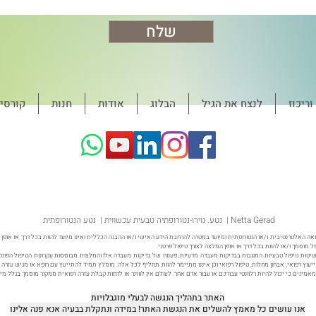
שלח
ריכוז
לנצח את הגיל
הבלוג
אודות
חנות
קורסי
נטע. נוירו-נטורופתיה טבעית עכשווית | נטע הנטורופתית | Netta Gerad
ה האלטרנטיבית ו/או הנטורופתית ומיועד במטרה להרחבת הידע האישי ו/או ההבנה הכללית ואינו מיועד להוות בכל דרך או אופן ת
ל מוסמך ו/או להוות בכל דרך או אופן המלצה לצורך טיפול פרטני.
יטות טיפול טבעיות המגובות בבדיקות מעבדה מדעיות, פענוח של בדיקות מעבדה אלו והמלצות מבוססות עקרונות הטיפול הפונקצ
ה ייעוץ רפואי, אבחון מחלות, טיפול רפואי וכן איננו מתיימר להוות תחליף לכל אלה. מומלץ תמיד להתייעץ עם רופא או מגיש עז
מינים כי יכול להיות רלוונטי עבורכם או עבור אדם אחר. לעולם אין לוותר או לדחות קבלת עזרה רפואית ממקור מוסמך בגלל מ
האתר בתהליך הנגשה לבעלי מוגבלויות
אנו עושים כל מאמץ להשלים את הנגשת האתר! במידה ונתקלת בבעיה אנא פנה אלינו