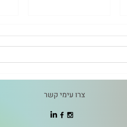
אבץ-אל-קרנוזין - לא “עוד תוסף
אבץ”, אלא תמיכה ממוקדת
PANS?
בריריות
צרו עימי קשר