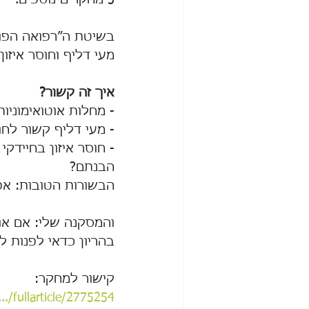
5 מחקרים נוספים.
בשיטת ה״רפואה הפונ
מעי דליף וחוסר איזו
איך זה קשור?
- מחלות אוטואימוניו
- מעי דליף קשור לחוס
- חוסר איזון בחיידק
הבנתם?
הבשורות הטובות: אפ
והמסקנה שלי: אם או
בהריון כדאי לפנות ל
קישור למחקר: 
./fullarticle/2775254