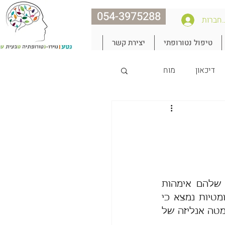
054-3975288
חברות
טיפול נטורופתי
יצירת קשר
דיכאון
מוח
נצח את הגיל
במחקר אוסטרלי שפורסם השבוע (19.1.21) בו עקבו אחרי 63,050 ילדים שלהם אימהות 
המאובחנות במחלות אוטואימוניות כגון: סכרת סוג 1, פסוריאזיס ומחלות ראומטיות נמצא כי 
לילדים אלה סיכוי גבוה יותר ללקות בקשיי קשב וריכוז. ממצא זה אף אושש במטה אנליזה של 