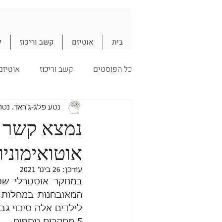
בית
אוטיזם
קשב וריכוז
ל
כל הפוסטים
קשב וריכוז
אוטיזם
עיכול
חיסון
תזונה
נ
נטע פלג-ג'ראד. נטו
נמצא קשר ב
אוטואימוני
חיסונים
עודכן:
26 בינו׳ 2021