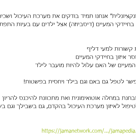
קציונלית״ אנחנו תמיד בודקים את מערכת העיכול ושכיח
ן בחיידקי המעיים (דיסביוזה) אצל ילדים עם בעיות התפתח
ת קשורות למעי דליף
ר איזון בחיידקי המעיים
י המעיים של האם עלול להיות מועבר לילד
שר לטפל גם באם וגם בילד ויחסית בפשטות!
בחנת במחלה אוטואימונית ואת מתכוונת להיכנס להריון 
טיפול לאיזון מערכת העיכול בהקדם, גם בשבילך וגם בש
https://jamanetwork.com/.../jamapedia..