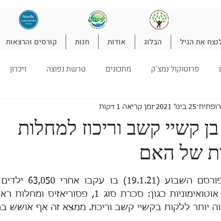
להת
נצח את הגיל
הבלוג
אודות
חנות
קורסים והרצאות
פרוטוקול נמצ'ק
מתכונים
טרשת נפוצה
זיכרון
טורופתיה
ילדים
ניקוי רעלים
ספורט
הרזיה
ל
רופתית
25 בינו׳ 2021
זמן קריאה 1 דקות
ן קשיי קשב וריכוז למחלות
ות של האם