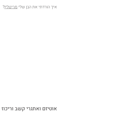
איך הורדתי את הבן שלי
מריטלין
?
ASD ADD ADHD אוטיזם ואתגרי קשב וריכוז