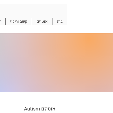
בית
אוטיזם
קשב וריכוז
ל
Autism אוטיזם