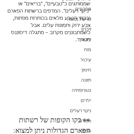
שממותגים כ"טבעיים", "בריאים" או 
מתכונים
"ניקוי רעלים". המדפים ברשתות הפארם 
ובבתי הטבע מלאים בכותרות מפתות, 
טרשת נפוצה
צבע ירוק ותמונות עלים. אבל 
זיכרון
כשמתבוננים מקרוב – מתגלה דיסוננס 
דיכאון
מטריד.
מוח
עיכול
חיסון
תזונה
נטורופתיה
ילדים
ניקוי רעלים
👀 בקו הקופות של רשתות 
ספורט
הפארם הגדולות ניתן למצוא:
הרזיה