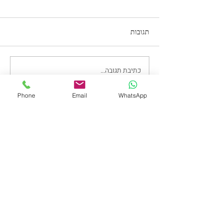
תגובות
כתיבת תגובה...
כתבה שלי פורסמה ב YNET-
איך נתאושש מהקורונה
Phone
Email
WhatsApp
צרו עימי קשר
שם
כתובת דואר אלקטרוני