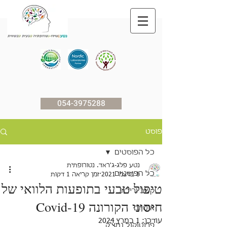
054-3975288
פוסט
כל הפוסטים
נטע פלג-ג'ראד. נטורופתית
כל הפוסטים
8 בדצמ׳ 2021
זמן קריאה 1 דקות
טיפול טבעי בתופעות הלוואי של
קשב וריכוז
חיסוני הקורונה Covid-19
אוטיזם
עודכן:
1 במרץ 2024
פרוטוקול נמצ'ק