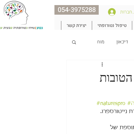
054-3975288
חברות
טיפול נטורופתי
יצירת קשר
דיכאון
מוח
נצח את הגיל
הטובות
#naturespro
 בחברת נייטורספרו. 
תוספת של 