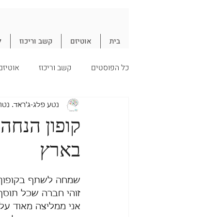
בית
אוטיזם
קשב וריכוז
ל
כל הפוסטים
קשב וריכוז
אוטיזם
עיכול
חיסון
תזונה
נ
נטע פלג-ג'ראד. נטו
קופון הנחה
בארץ
חיסונים
זוהי חברה שכל תוסף
אני ממליצה מאוד על