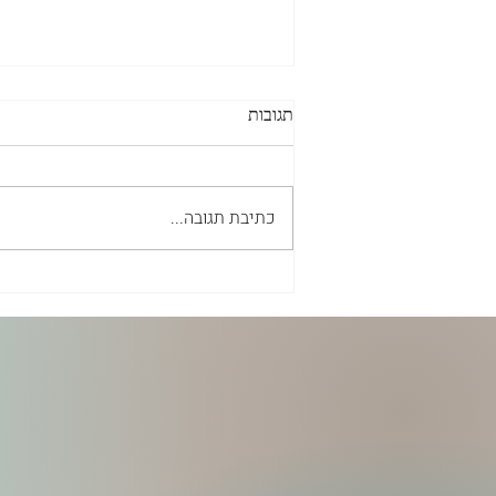
תגובות
כתיבת תגובה...
אבץ-אל-קרנוזין - לא “עוד תוסף
אבץ”, אלא תמיכה ממוקדת
בריריות