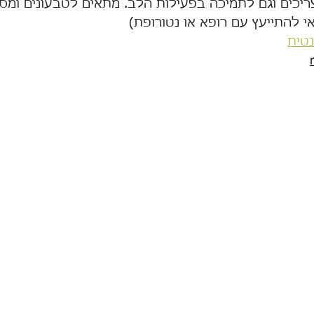
 צריכים וגם לתמיכה בפעילות הלב. מתאים לטבעונים ומס
י להתייעץ עם רופא או נטורופת)
נטית