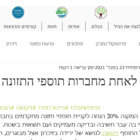
להת
נצח את הגיל
הבלוג
אודות
חנות
קורסים והרצאות
פרוטוקול נמצ'ק
מתכונים
טרשת נפוצה
זיכרון
טורופתיה
ילדים
ניקוי רעלים
ספורט
הרזיה
ל
רופתית
23 בפבר׳ 2021
זמן קריאה 1 דקות
 לאחת מחברות תוספי התזונה 
#פרופשיונלס
#נייטורספרו
#ויקואה
#הנחה
שמחה לשתף בקופון המקנה 30% הנחה לקניית תוספי תזונה מתקדמים
 בה עבר חשיבה ובדיקה מעמיקים ועם תוצאות בשטח.
 התוסף 
ויקואה 
לנושא של ירידה בזיכרון אצל מבוגרים, 