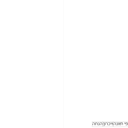
י תזונה
זיכרון
הנחה