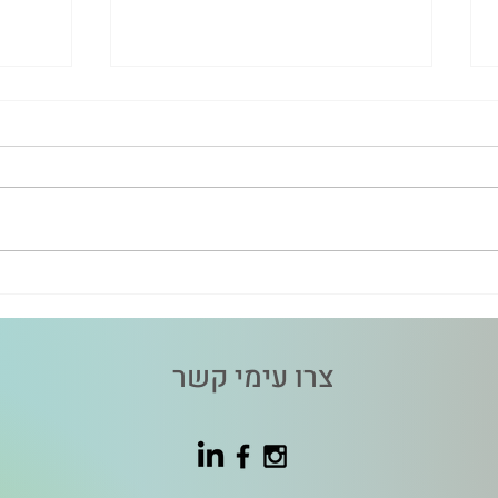
האם שמעתם על PANDAS או
רגע אי
PANS?
משתנ
צרו עימי קשר