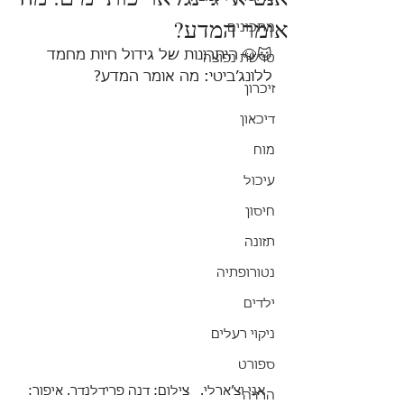
אומר המדע?
מתכונים
🐱🐶 היתרונות של גידול חיות מחמד 
טרשת נפוצה
ללונג׳ביטי: מה אומר המדע?
זיכרון
דיכאון
מוח
עיכול
חיסון
תזונה
נטורופתיה
ילדים
ניקוי רעלים
ספורט
אני וצ׳ארלי.   צילום: דנה פרידלנדר. איפור: 
הרזיה