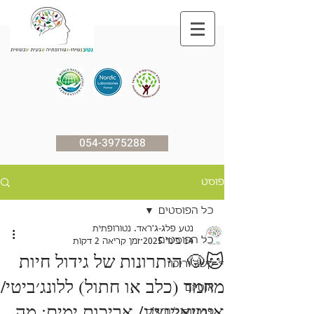
054-3975288
פוסט
כל הפוסטים
נטע פלג-ג'ראד. נטורופתית
כל הפוסטים
14 בינו׳ 2025
זמן קריאה 2 דקות
🐱🐶 היתרונות של גידול חיות
קשב וריכוז
מחמד (כלב או חתול) ללונג׳ביטי/
אוטיזם
אנטיאייג׳ינג/ אריכות ימים: מה
פרוטוקול נמצ'ק