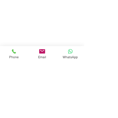
Phone
Email
WhatsApp
תגובות
כתיבת תגובה...
מה זה תהליך ״לנצח את הגיל״?