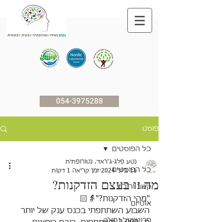
054-3975288
פוסט
כל הפוסטים
נטע פלג-ג'ראד. נטורופתית
כל הפוסטים
11 ביוני 2024
זמן קריאה 1 דקות
מה זו בעצם הזדקנות?
קשב וריכוז
"מהי הזדקנות?"👵🏻
אוטיזם
השבוע השתתפתי בכנס ענק של יותר 
פרוטוקול נמצ'ק