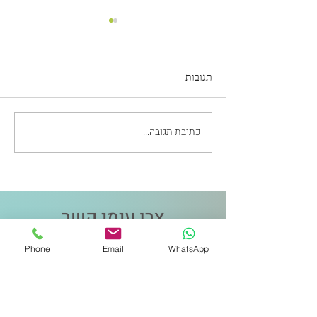
תגובות
כתיבת תגובה...
״50 גוונים של אפור״ על צבעי
שיער ובריאות
צרו עימי קשר
Phone
Email
WhatsApp
שם