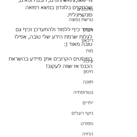
מ- 2,000 משתתפים, רובם רופאים, 
שהתקיים בלונדון בנושא רפואה 
מתכונים
פונקציונלית. 
טרשת נפוצה
תמיד כיף ללמוד ולהתעדכן וכיף גם 
זיכרון
לגלות שרמת הידע שלי טובה, אפילו 
דיכאון
טובה מאוד (:
מוח
בפוסטים הקרובים אתן מיידע בהשראת 
עיכול
הכנס אז שווה לעקוב!
חיסון
תזונה
נטורופתיה
ילדים
ניקוי רעלים
ספורט
הרזיה