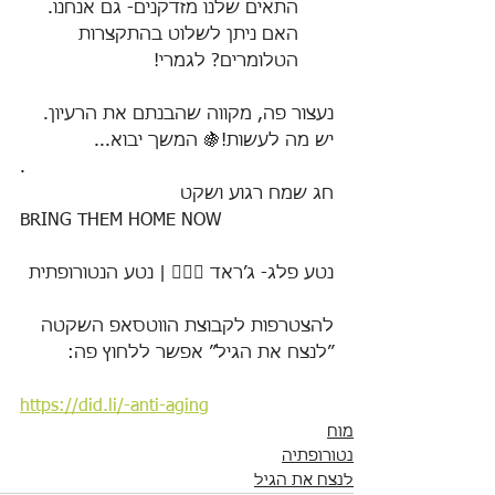
התאים שלנו מזדקנים- גם אנחנו. 
האם ניתן לשלוט בהתקצרות 
הטלומרים? לגמרי!
נעצור פה, מקווה שהבנתם את הרעיון. 
יש מה לעשות!🍇 המשך יבוא...
.
חג שמח רגוע ושקט
BRING THEM HOME NOW
נטע פלג- ג׳ראד 🧘🏻‍♂️ | נטע הנטורופתית
להצטרפות לקבוצת הווטסאפ השקטה 
״לנצח את הגיל״ אפשר ללחוץ פה:
https://did.li/-anti-aging
מוח
נטורופתיה
לנצח את הגיל