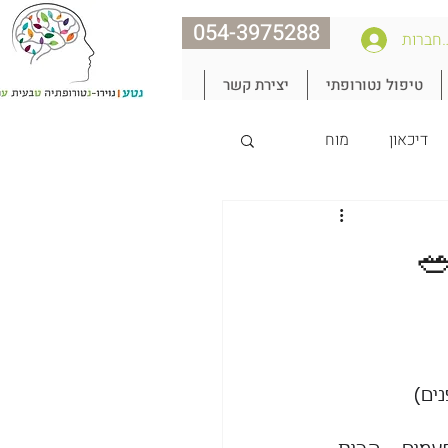
054-3975288
חברות
טיפול נטורופתי
יצירת קשר
דיכאון
מוח
נצח את הגיל
ים)