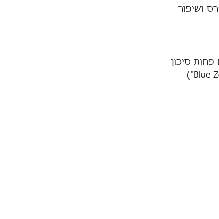
ס ושיפור 
פחות סיכון 
להשמנה, סוכרת ומחלות לב. הקהילות שחיות הכי הרבה בעולם (כמו ה-"Blue Zones") 