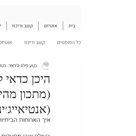
בית
אוטיזם
קשב וריכוז
ל
כל הפוסטים
קשב וריכוז
אוטיזם
עיכול
חיסון
תזונה
נ
נטע פלג-ג'ראד. נטו
היכן כדאי ל
(מתכון מהיר
חיסונים
(אנטיאייג׳ינ
איך הארוחות הביתיות