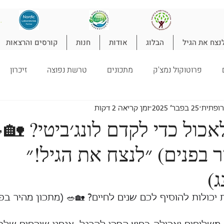
להת
נצח את הגיל
הבלוג
אודות
חנות
קורסים והרצאות
פרוטוקול נמצ'ק
מתכונים
טרשת נפוצה
זיכרון
טורופתיה
ילדים
ניקוי רעלים
ספורט
הרזיה
ל
רופתית
25 בפבר׳ 2025
זמן קריאה 2 דקות
אכול כדי לקדם לונג׳ביטי? 🏡
 בפנים) ״לנצח את הגיל!״
ג)
 יכולות להוסיף לכם שנים לחיים? 🏡🥗 (מתכון מהיר בפנ