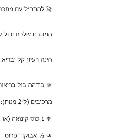
🚀 להתחיל עם מתכוני
המטבח שלכם יכול לע
הינה רעיון קל ובריא:
🍲 בודהה בול בריאות
מרכיבים (ל-2 מנות):
🥦 1 כוס קינואה (או אורז מלא) מבושלת
🥑 ½ אבוקדו פרוס