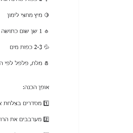
🍋 מיץ מחצי לימון
🧄 1 שן שום כתושה (לא חובה)
💦 2-3 כפות מים
🧂 מלח, פלפל לפי ה
אופן הכנה:
1️⃣ מסדרים בצלחת או בקערה את כל המרכיבים אחד ליד השני.
2️⃣ מערבבים את הרוטב עד לקבלת מרקם חלק.