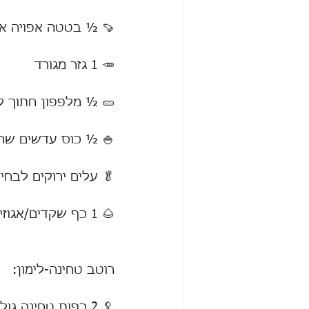
🍠 ½ בטטה אפויה או
🥕 1 גזר מגורד
🥒 ½ מלפפון חתוך ל
🍚 ½ כוס עדשים שחו
🥬 עלים ירוקים לבחי
🌰 1 כף שקדים/אגוזי מלך קצוצים
רוטב טחינה-לימון:
🥄 2 כפות טחינה גולמית