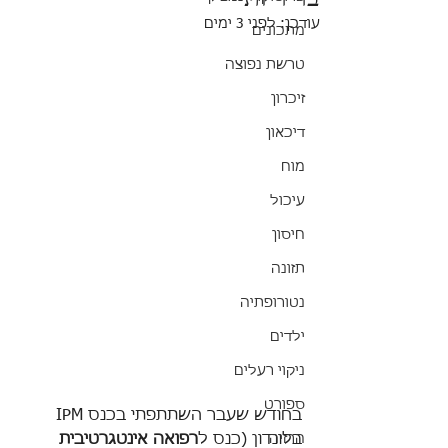
עודכן:
לפני 3 ימים
מתכונים
טרשת נפוצה
זיכרון
דיכאון
מוח
עיכול
חיסון
תזונה
נטורופתיה
ילדים
ניקוי רעלים
ספורט
בחודש שעבר השתתפתי בכנס IPM 
בלונדון (כנס ל
רפואה אינטגרטיבית 
הרזיה