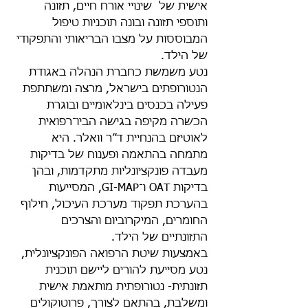
אישית של  שינויי אורח חיים, תזונה 
ותוספי תזונה ובונה תוכניות טיפול 
המבוססות על מצבו הבריאותי והתפקודי 
של הילד.
נטע משמשת כחברת הנהלה באגודת 
הנטורופתים בישראל, מרצה ומשתתפת 
פעילה בכנסים בינלאומיים ובוגרת 
הכשרה מקיפה בגישה הביו־רפואית 
לאוטיזם בהנחיית ד״ר וואלר. היא 
מתמחה בהתאמה ופענוח של בדיקות 
מעבדה פונקציונליות מתקדמות, ובהן 
בדיקות OAT ו־GI-MAP, המסייעות 
בהערכת תפקוד מערכת העיכול, חילוף 
החומרים, המיקרוביום והצרכים 
התזונתיים של הילד.
באמצעות שיטת הרפואה הפונקציונלית, 
נטע מסייעת להורים ליישם תוכנית 
תזונתית- נטורופתית מותאמת אישית 
ומשלבת, בהתאם לצורך, פרוטוקולים 