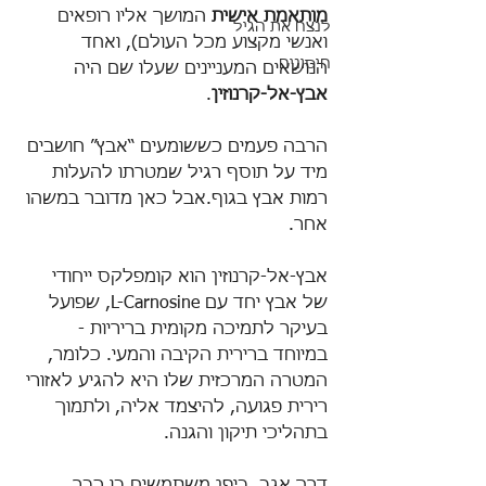
מותאמת אישית
 המושך אליו רופאים 
לנצח את הגיל
ואנשי מקצוע מכל העולם), ואחד 
חיסונים
הנושאים המעניינים שעלו שם היה 
אבץ-אל-קרנוזין
.
הרבה פעמים כששומעים “אבץ” חושבים 
מיד על תוסף רגיל שמטרתו להעלות 
רמות אבץ בגוף.אבל כאן מדובר במשהו 
אחר.
אבץ-אל-קרנוזין הוא קומפלקס ייחודי 
של אבץ יחד עם L-Carnosine, שפועל 
בעיקר לתמיכה מקומית בריריות - 
במיוחד ברירית הקיבה והמעי. כלומר, 
המטרה המרכזית שלו היא להגיע לאזורי 
רירית פגועה, להיצמד אליה, ולתמוך 
בתהליכי תיקון והגנה.
דרך אגב, ביפן משתמשים בו כבר 