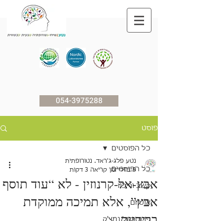
054-3975288
פוסט
כל הפוסטים
נטע פלג-ג'ראד. נטורופתית
כל הפוסטים
9 ביולי
זמן קריאה 3 דקות
אבץ-אל-קרנוזין - לא “עוד תוסף
קשב וריכוז
אבץ”, אלא תמיכה ממוקדת
אוטיזם
בריריות
פרוטוקול נמצ'ק