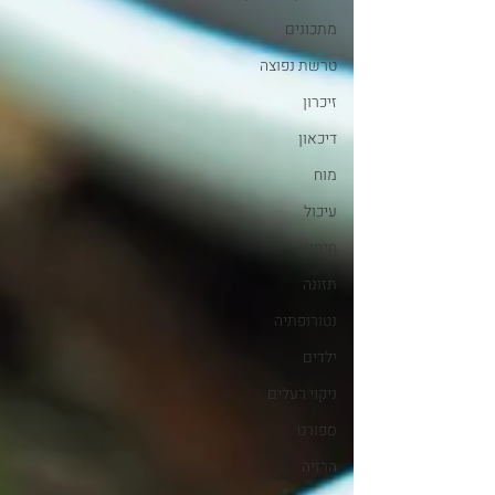
מתכונים
טרשת נפוצה
זיכרון
דיכאון
מוח
עיכול
חיסון
תזונה
נטורופתיה
ילדים
ניקוי רעלים
ספורט
הרזיה