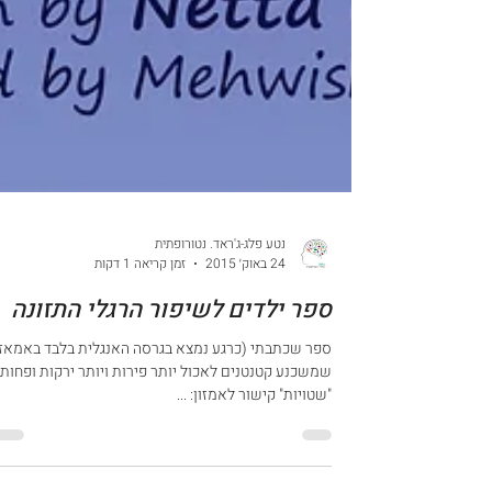
נטע פלג-ג'ראד. נטורופתית