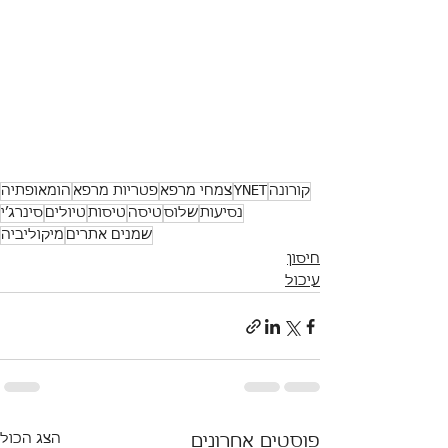
קורונה
YNET
צמחי מרפא
פטריות מרפא
הומאופתיה
נסיעות
שלוס
טיסה
טיסות
טיולים
סינרג׳י
שמנים אתרים
מיקוליביה
חיסון
עיכול
הצג הכול
פוסטים אחרונים