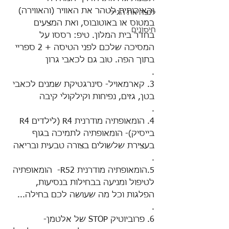
והאיכותית לטהר את האוויר (והאווירה) 
לנצח את הגיל
במטוס או באוטובוס, ואת המצעים 
חיסונים
בחדר בית המלון. טיפ: רססו על 
המסיכה שלכם לפני הטיסה + 2 ספריי 
בתוך הפה. טוב גם לכאבי גרון
.
3. קארמאויל- סינרגטיקת שמנים לכאבי 
בטן, גזים, נפיחות וקילקולי קיבה
.
4. הומאופתיה מודרנית R4 (לילדים R4 
בייסיק)- הומאופתיה לתמיכה בגוף 
בעצירת שלשולים בצורה טבעית ובריאה
.
5.הומאופתיה מודרנית R52-  הומאופתיה 
לטיפול ומניעה בבחילות בנסיעות, 
הפלגות וכל מה שעושה לכם בחילה...
.
6. פרוביוטיק STOP של אלטמן- 