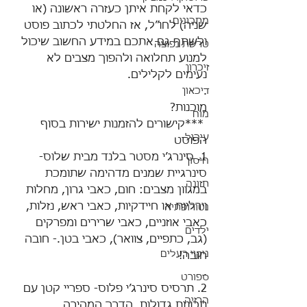
כדאי לקחת איתן כעזרה ראשונה (או 
מתכונים
שניה) לחו״ל, אז החלטתי לכתוב פוסט 
ולשתף גם אתכם במידע החשוב שיכול 
טרשת נפוצה
למנוע תחלואה ולהפוך מצבים לא 
זיכרון
נעימים לקלילים.
.
דיכאון
מוכנות? 
מוח
 ***קישורים להזמנות ישירות בסוף 
עיכול
הפוסט
1. סינרג׳י מסטר בלנד מבית שלוס- 
חיסון
סינרגיית שמנים מדהימה שתומכת 
תזונה
במגוון מצבים: חום, כאבי גרון, מחלות 
וירליות או חיידקיות, כאבי ראש, נזלות, 
נטורופתיה
כאבי אוזניים, כאבי שרירים ומפרקים 
ילדים
(גב, כתפיים, צוואר), כאבי בטן.- חובה 
ניקוי רעלים
חובה!
.
ספורט
2. תרסיס סינרג׳י פלוס- ספריי קטן עם 
הרזיה
תכונות גדולות. הדרך המהירה 