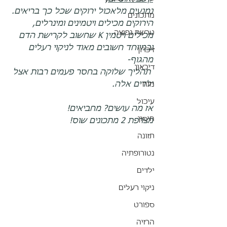
נמנעים מלאכול ירוקים שכל כך בריאים.
מתכונים
הירוקים מכילים ויטמינים ומינרלים, 
טרשת נפוצה
מכילים ויטמין K שחשוב לקרישת הדם
ובמיוחד חשובים מאוד לניקוי רעלים 
זיכרון
מהגוף-
דיכאון
תהליך שלוקה בחסר פעמים רבות אצל 
ילדים אלה.
מוח
עיכול
אז מה עושים? מחביאים!
חיסון
מצרפת 2 מתכונים שוס!
תזונה
נטורופתיה
ילדים
ניקוי רעלים
ספורט
הרזיה