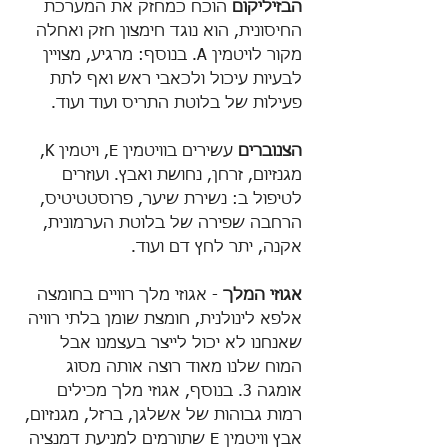
הבזיליקום
 הוכח כמחזק את המערכת 
החיסונית, הוא נוגד חימצון חזק ואחלה 
מקור לויטמין A. בנוסף: מרגיע, מצויין 
לבעיות עיכול ולכאבי ראש ואף לתת 
פעילות של בלוטת התריס ועוד ועוד. 
הצנוברים
 עשירים בוויטמין E, ויטמין K, 
מגנזיום, זרחן, נחושת ואבץ. ועוזרים 
לטיפול ב: נשירת שיער, פרוסטטיטיס, 
הרחבה שפירה של בלוטת הערמונית, 
אקנה, יתר לחץ דם ועוד. 
אגוזי המלך
 - אגוזי מלך רוויים בחומצה 
אלפא לינולנית, חומצת שומן בלתי רוויה 
שאנחנו לא יכול לייצר בעצמנו אבל 
המוח שלנו מאוד רוצה אותה מסוג 
אומגה 3. בנוסף, אגוזי מלך מכילים 
רמות גבוהות של אשלגן, ברזל, מגנזיום, 
אבץ וויטמין E שתורמים למניעת דמנציה 