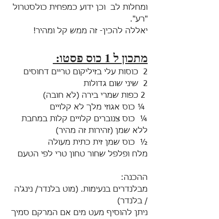
ומחלות לב  וכן ידוע כמפחית כולסטרול 
"רע". 
יאללה להכין- זה ממש קל ומהיר! 
מתכון ל 1 כוס פסטו: 
2  כוסות עלי בזיליקום טריים דחוסים 
2  שיני שום גדולות 
 2 כפות שמרי בירה (לא חובה) 
 ¼ כוס אגוזי מלך לא קלויים 
¼  כוס צנוברים קלויים קלות במחבת 
ללא שמן (זהירות זה מהיר) 
½  כוס שמן זית כתית מעולה 
מלח ופלפל שחור טחון טרי לפי הטעם 
ההכנה:
מבלנדרים בנעימות. (מוט בלנדר/ נינג'ה 
/ בלנדר)
ניתן להוסיף מעט מים אם המרקם סמיך 