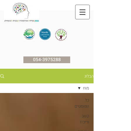
054-3975288
הבלוג
מוח
כל
הפוסטים
קשב
וריכוז