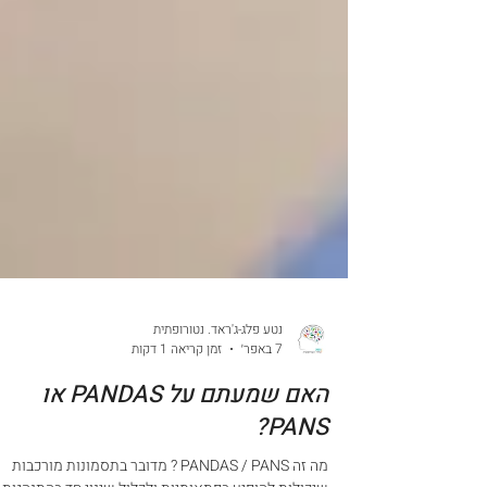
נטע פלג-ג'ראד. נטורופתית
7 באפר׳
זמן קריאה 1 דקות
האם שמעתם על PANDAS או