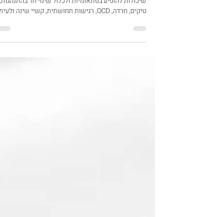
PANS?
מה זה PANDAS / PANS ? מדובר בתסמונות מורכבות
שיכולות להופיע בפתאומיות ולכלול שינוי חד בהתנהגות,
טיקים, חרדה, OCD, רגישות תחושתית, קשיי שינה ולעי
גם ירידה בתפקוד. אצל חלק מהילדים התמונה עשויה לכל
גם חפיפה מסוימת עם תסמינים המוכרים בילדים על הר
האוטיסטי - אך חשוב להבין שלא מדובר באותה אבחנה.