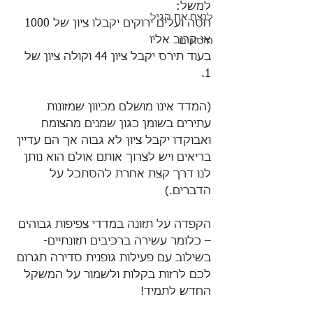
למשל:  
לנצח את הגיל
חסה ועלים ירוקים יקבלו ציון של 1000 
או קרוב אליו 
חיסונים
בעוד תירס יקבל ציון 44 וקולה ציון של 
1. 
(המדד אינו מושלם מכיוון שמזונות 
עתירים בשומן כגון שמנים מהצומח 
ואבוקדו יקבל ציון לא גבוה אך הם עדיין 
בריאים ויש לצרוך אותם אולם הוא נותן 
לנו דרך קצת אחרת להסתכל על 
הדברים.) 
הקפדה על תזונה במדדי צפיפות גבוהים 
– כלומר עשירה ברכיבים תזונתיים- 
בשילוב עם פעילות גופנית סדירה תגרום 
לכם לרזות בקלות ולשמור על המשקל 
החדש לתמיד! 