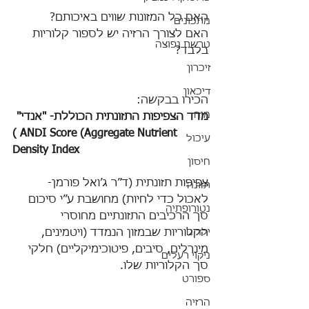
האם כל המזונות שווים באיכותם? 
מתכונים
האם לצורך הרזיה יש לספור קלוריות 
טרשת נפוצה
בלבד? 
זיכרון
דיכאון
הכירו בבקשה:  
מוח
מדד הצפיפות התזונתית הכוללת- "אנדי"
( ANDI Score (Aggregate Nutrient 
עיכול
Density Index
חיסון
צפיפות תזונתית (ד”ר ג’ואל פורמן- 
תזונה
לאכול כדי לחיות) מחושבת ע”י סיכום 
נטורופתיה
סך הרכיבים התזונתיים מחוסרי 
ילדים
הקלוריות שבמזון הנמדד (ויטמינים, 
מינרלים, סיבים, פיטוכימיקליים) חלקי 
ניקוי רעלים
סך הקלוריות שלו. 
ספורט
הרזיה